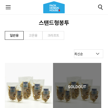
스탠드형봉투
일반용
고온용
크라프트
SOLDOUT