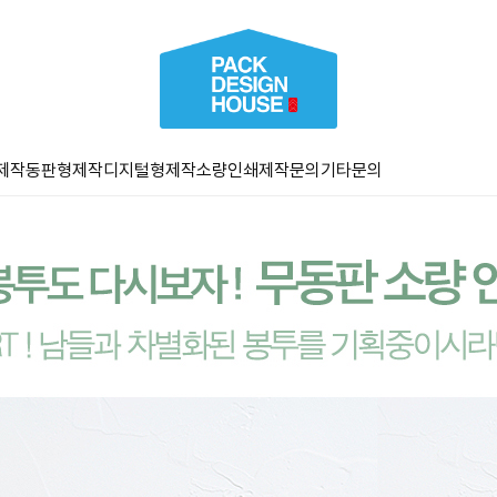
제작
동판형제작
디지털형제작
소량인쇄
제작문의
기타문의