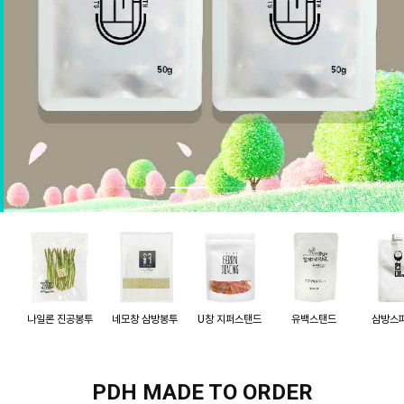
3
/
5
나일론 진공봉투
네모창 삼방봉투
U창 지퍼스탠드
유백스탠드
삼방스
PDH MADE TO ORDER