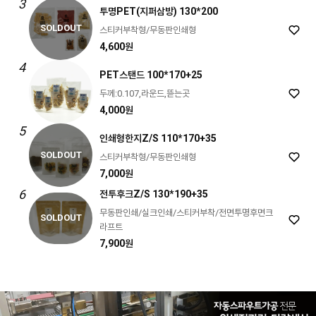
3
투명PET(지퍼삼방) 130*200
SOLDOUT
스티커부착형/무동판인쇄형
4,600원
4
PET스탠드 100*170+25
두께:0.107,라운드,뜯는곳
4,000원
5
인쇄형한지Z/S 110*170+35
SOLDOUT
스티커부착형/무동판인쇄형
7,000원
6
전투후크Z/S 130*190+35
무동판인쇄/실크인쇄/스티커부착/전면투명후면크
SOLDOUT
라프트
7,900원