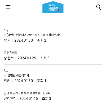
[답변완료]컨테이너박스 속지 7종 제작해주세요
팩키
2024.01.30
2
견적의뢰
상현**
2024.01.29
3
[답변완료]견적의뢰
팩키
2024.01.30
1
엠플 낱개포장 봉투 제작의뢰드립니다.
글레***
2024.01.16
3