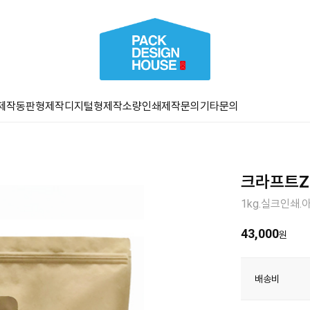
제작
동판형제작
디지털형제작
소량인쇄
제작문의
기타문의
크라프트ZS
1kg.실크인쇄
43,000
원
배송비