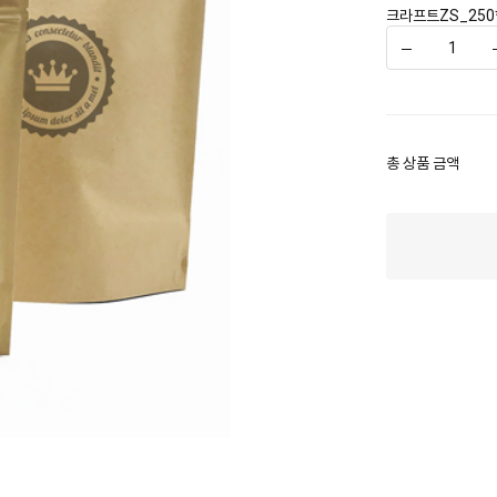
크라프트ZS_250*
총 상품 금액